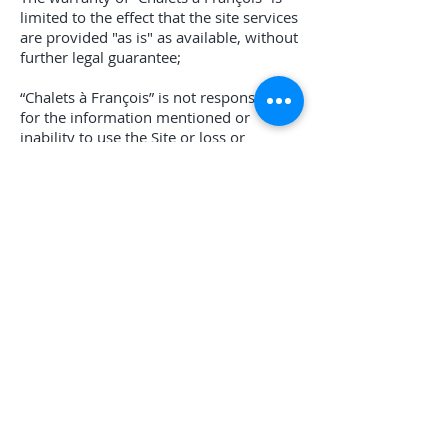
limited to the effect that the site services
are provided "as is" as available, without
further legal guarantee;
“Chalets à François” is not responsible
for the information mentioned or
inability to use the Site or loss or
corruption of data;
The limitation of liability damages
payable to the website user by “Chalets
à François” is limited to the amount of
the transaction by the client.
“Chalets à François” exclusively uses
Quebec rights and any disputes will be
heard by the judicial district court of the
seller.
Other Conditions